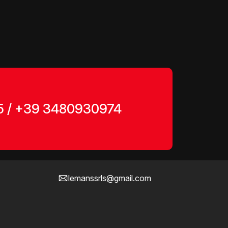
5 / +39 3480930974
CONTATTI
+393201642105
ICY
+393480930974
lemanssrls@gmail.com