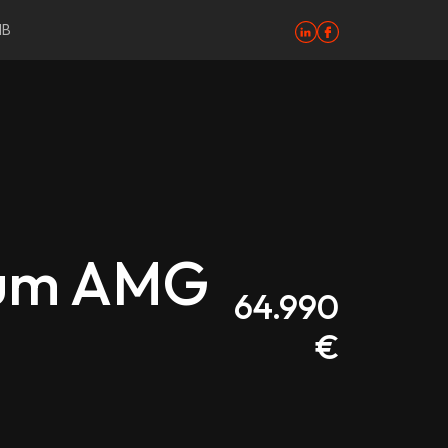
MB
ium AMG
64.990
€