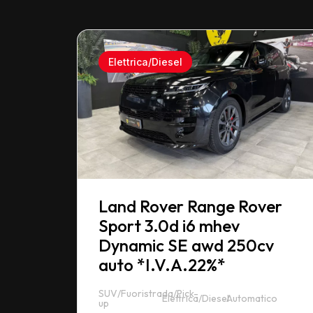
Elettrica/Diesel
Land Rover Range Rover
Sport 3.0d i6 mhev
Dynamic SE awd 250cv
auto *I.V.A.22%*
SUV/Fuoristrada/Pick-
Elettrica/Diesel
Automatico
up