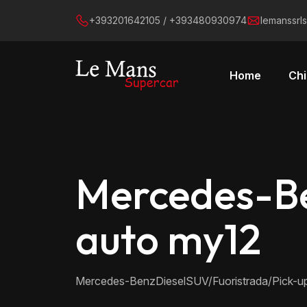
+393201642105 / +393480930974
lemanssrl
Home
Chi
Mercedes-B
auto my12
Mercedes-Benz
Diesel
SUV/Fuoristrada/Pick-u