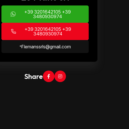
+39 3201642105 +39
3480930974
+39 3201642105 +39
3480930974
lemanssrls@gmail.com
Share