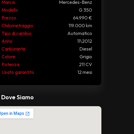
Marca
Mercedes-Benz
Modello
G 350
Prezzo
64.990 €
Chilometraggio
119.000 km
Tipo di cambio
Automatico
Anno
11\2012
Carburante
Diesel
Colore
Grigio
Potenza
211 CV
Usato garantito
12 mesi
Dove Siamo