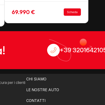
69.990 €
Scheda
!
+39 320164210
MENU
INFO
HOME
PRIVACY POL
CHI SIAMO
ra per i clienti
LE NOSTRE AUTO
CONTATTI